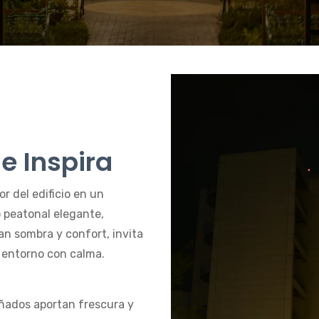
e Inspira
r del edificio en un
o peatonal elegante,
n sombra y confort, invita
el entorno con calma.
ñados aportan frescura y